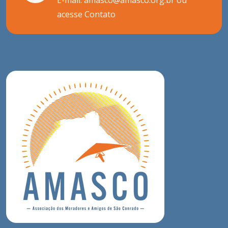
E-mail: amasco@amasco.org.br ou
acesse
Contato