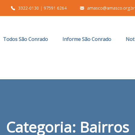
3322-0130 | 97591 6264
amasco@amasco.org.br
Todos São Conrado
Informe São Conrado
Notí
Categoria:
Bairros