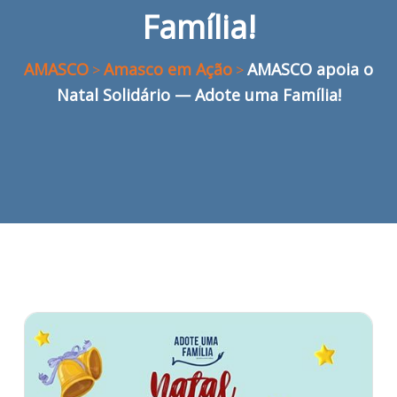
Família!
AMASCO
Amasco em Ação
AMASCO apoia o
>
>
Natal Solidário — Adote uma Família!