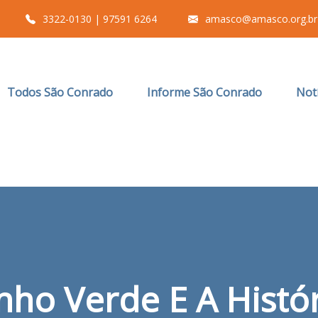
3322-0130 | 97591 6264
amasco@amasco.org.br
Todos São Conrado
Informe São Conrado
Notí
unho Verde E A Hist