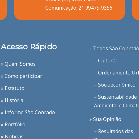
Comunicação:
21 99475-9356
Acesso Rápido
» Todos São Conrad
– Cultural
» Quem Somos
– Ordenamento Ur
» Como participar
– Socioeconômico
» Estatuto
– Sustentabilidade
» História
Ambiental e Climát
» Informe São Conrado
» Sua Opinião
» Portfólio
– Resultados das
» Notícias