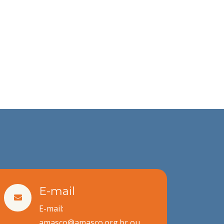
E-mail
E-mail:
amasco@amasco.org.br ou