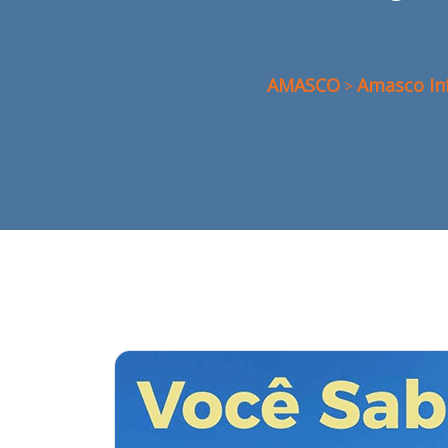
AMASCO
Amasco In
>