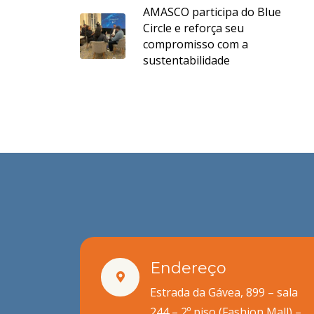
AMASCO participa do Blue
Circle e reforça seu
compromisso com a
sustentabilidade
Endereço
Estrada da Gávea, 899 – sala
244 – 2º piso (Fashion Mall) –