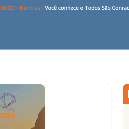
MASCO
Notícias
Você conhece o Todos São Conra
>
>