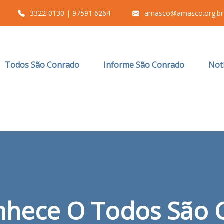
3322-0130 | 97591 6264
amasco@amasco.org.br
Todos São Conrado
Informe São Conrado
Notí
nhece O Todos São 