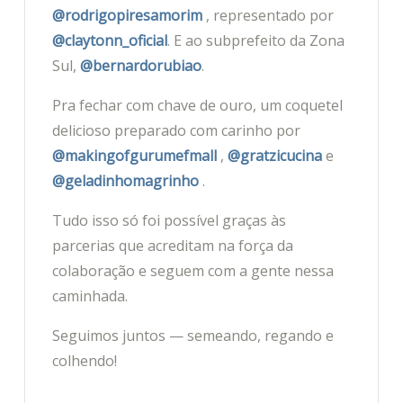
@rodrigopiresamorim
, representado por
@claytonn_oficial
. E ao subprefeito da Zona
Sul,
@bernardorubiao
.
Pra fechar com chave de ouro, um coquetel
delicioso preparado com carinho por
@makingofgurumefmall
,
@gratzicucina
e
@geladinhomagrinho
.
Tudo isso só foi possível graças às
parcerias que acreditam na força da
colaboração e seguem com a gente nessa
caminhada.
Seguimos juntos — semeando, regando e
colhendo!