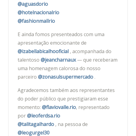
@aguasdorio
@hotelnacionalrio
@fashionmallrio
E ainda fomos presenteados com uma
apresentação emocionante de
@izabellabicalhooficial
, acompanhada do
talentoso
@jeancharnaux
— que receberam
uma homenagem calorosa do nosso
parceiro
@zonasulsupermercado
.
Agradecemos também aos representantes
do poder público que prestigiaram esse
momento:
@flaviovalle.rio
, representado
por
@leoferdsa.rio
@talitagalhardo
, na pessoa de
@leogurgel30