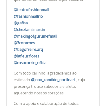
@teatrofashionmall
@fashionmallrio
@gafisa
@chezlami.martin
@makingofgurumefmall
@3coracoes
@tiagofreire.arq
@lafleur.flores
@casacorrio_oficial
Com todo carinho, agradecemos ao
estimado
@joao_candido_portinari
, cuja
presença trouxe sabedoria e afeto,
aquecendo nossos corações.
Com o apoio e colaboração de todos,