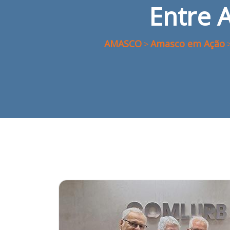
Entre
AMASCO
Amasco em Ação
>