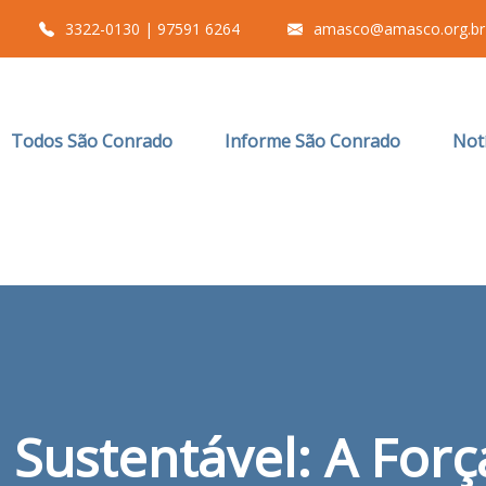
3322-0130 | 97591 6264
amasco@amasco.org.br
Todos São Conrado
Informe São Conrado
Notí
Sustentável: A Forç