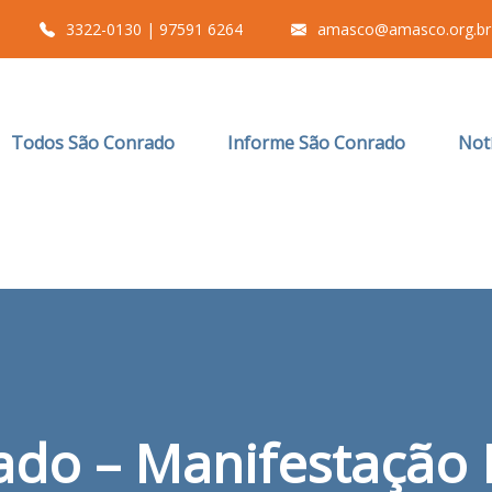
3322-0130 | 97591 6264
amasco@amasco.org.br
Todos São Conrado
Informe São Conrado
Notí
do – Manifestação