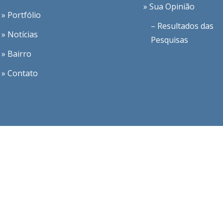
» Sua Opinião
» Portfólio
– Resultados das
» Notícias
Pesquisas
» Bairro
» Contato
Desenvolvido pela
EDC Desenvolvimento em Web