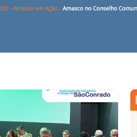
SCO
Amasco em Ação
Amasco no Conselho Comuni
>
>