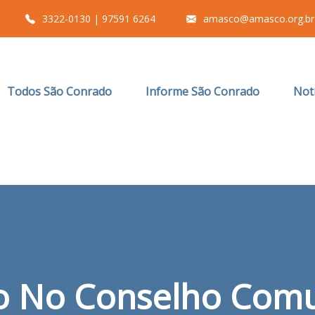
3322-0130 | 97591 6264
amasco@amasco.org.br
Todos São Conrado
Informe São Conrado
Notí
 No Conselho Comu