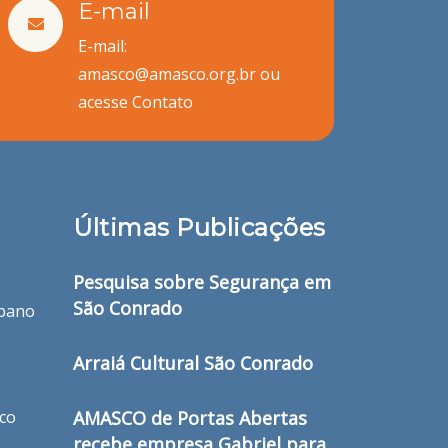
E-mail
E-mail:
amasco@amasco.org.br ou
acesse
Contato
Últimas Publicações
o
Pesquisa sobre Segurança em
São Conrado
bano
Arraiá Cultural São Conrado
ico
AMASCO de Portas Abertas
recebe empresa Gabriel para