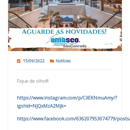
15/09/2022
Notícias
Fique de olho!!!
https://www.instagram.com/p/CilEKNmuAmy/?
igshid=NjQxMzA2Mjk=
https://www.facebook.com/636207953074779/post