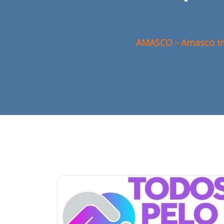
AMASCO
Amasco I
>