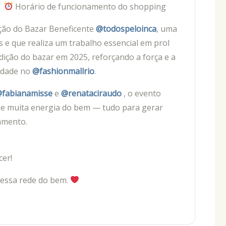
|
Horário de funcionamento do shopping
ção do Bazar Beneficente
@todospeloinca
, uma
os e que realiza um trabalho essencial em prol
dição do bazar em 2025, reforçando a força e a
iedade no
@fashionmallrio
.
fabianamisse
e
@renataciraudo
, o evento
s e muita energia do bem — tudo para gerar
tamento.
cer!
r essa rede do bem.