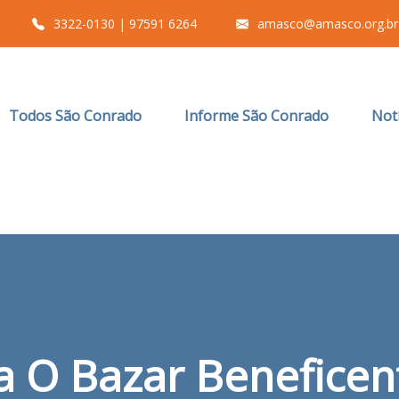
3322-0130 | 97591 6264
amasco@amasco.org.br
Todos São Conrado
Informe São Conrado
Notí
 O Bazar Beneficen